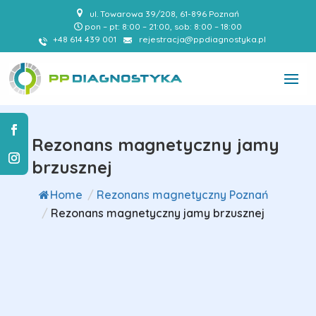
ul. Towarowa 39/208, 61-896 Poznań
pon – pt: 8:00 – 21:00, sob: 8:00 – 18:00
+48 614 439 001
rejestracja@ppdiagnostyka.pl
Rezonans magnetyczny jamy
brzusznej
Home
/
Rezonans magnetyczny Poznań
/
Rezonans magnetyczny jamy brzusznej