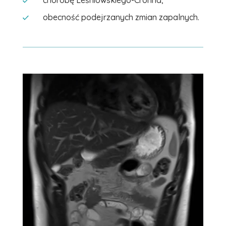
chorobę Leśniowskiego-Crohna,
obecność podejrzanych zmian zapalnych.