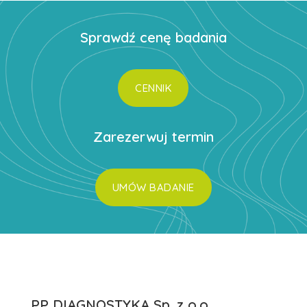
Sprawdź cenę badania
CENNIK
Zarezerwuj termin
UMÓW BADANIE
PP DIAGNOSTYKA Sp. z o.o.