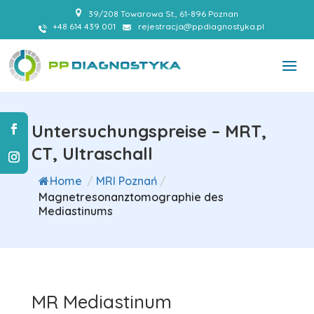
39/208 Towarowa St., 61-896 Poznan
+48 614 439 001
rejestracja@ppdiagnostyka.pl
Untersuchungspreise – MRT,
CT, Ultraschall
Home
/
MRI Poznań
/
Magnetresonanztomographie des
Mediastinums
MR Mediastinum